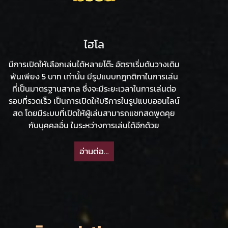
ไฮโล
มีการเปิดให้เลือกเล่นได้หลายโต๊ะ อัตราเริ่มต้นวางเดิม
พันเพียง 5 บาท เท่านั้น มีรูปแบบกฎกติกาในการเล่น
ที่เป็นมาตรฐานสากล ซึ่งจะมีระยะเวลาในการเล่นต่อ
รอบที่รวดเร็ว เป็นการเปิดให้บริการในรูปแบบออนไลน์
สด โดยมีระบบที่เปิดให้ผู้เล่นสามารถแชทสดพูดคุย
กับบุคคลอื่น ในระหว่างการเล่นได้อีกด้วย
อ่านต่อ…