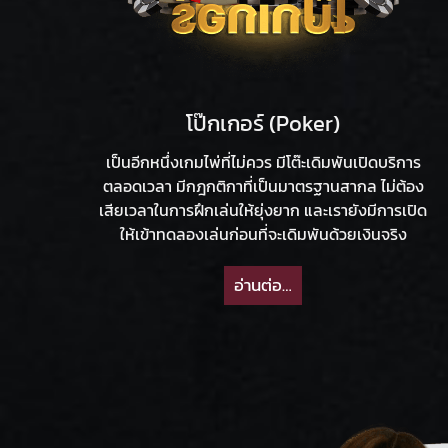
โป๊กเกอร์ (Poker)
เป็นอีกหนึ่งเกมไพ่ที่ไม่ควร มีโต๊ะเดิมพันเปิดบริการ
ตลอดเวลา มีกฎกติกาที่เป็นมาตรฐานสากล ไม่ต้อง
เสียเวลาในการฝึกเล่นให้ยุ่งยาก และเรายังมีการเปิด
ให้เข้าทดลองเล่นก่อนที่จะเดิมพันด้วยเงินจริง
อ่านต่อ…