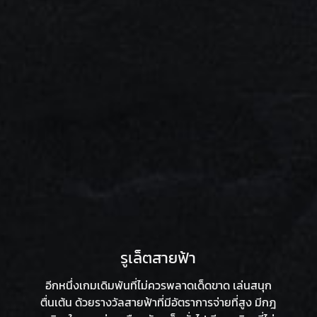
รูเล็ตสายฟ้า
อีกหนึ่งเกมเดิมพันที่ไม่ควรพลาดเด็ดขาด เล่นสนุก
ตื่นเต้น ด้วยรางวัลสายฟ้าที่มีอัตราการจ่ายที่สูง มีกฎ