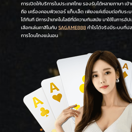
การเปิดให้บริการในประเทศไทย รองรับได้หลายภาษา เข้าเ
ถือ เครื่องคอมพิวเตอร์ แท็บเล็ต เพียงแค่เชื่อมต่อกับระ
ได้ทันที มีการนำเทคโนโลยีที่มีความทันสมัย มาใช้ในการอั
เลือกเล่นคาสิโนกับ
SAGAME888
กำไรได้จริงมีระบบที่ปลอ
การโดนโกงแน่นอน