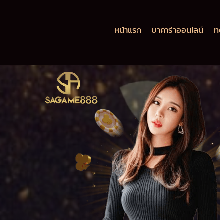
Skip
to
หน้าแรก
บาคาร่าออนไลน์
ท
content