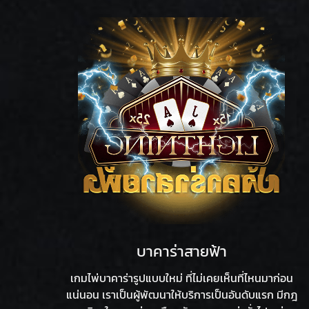
บาคาร่าสายฟ้า
เกมไพ่บาคาร่ารูปแบบใหม่ ที่ไม่เคยเห็นที่ไหนมาก่อน
แน่นอน เราเป็นผู้พัฒนาให้บริการเป็นอันดับแรก มีกฎ