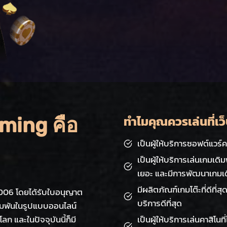
ทำไมคุณควรเล่นที่เว
ming คือ
เป็นผู้ให้บริการซอฟต์แวร์ค
เป็นผู้ให้บริการเล่นเกมเดิ
เยอะ และมีการพัฒนาเกมเดิ
มีผลิตภัณฑ์เกมโต๊ะที่ดีที่
 2006 โดยได้รับใบอนุญาต
บริการดีที่สุด
ิมพันในรูปแบบออนไลน์
 และในปัจจุบันนี้ก็มี
เป็นผู้ให้บริการเล่นคาสิ