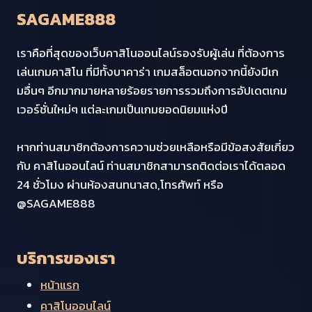
SAGAME888
เราคือที่สุดของเว็บคาสิโนออนไลน์รองรับผู้เล่น ที่ต้องการ
เล่นเกมคาสิโน ที่มีทั้งบาคาร่า เกมสล็อตนอกจากนี้ยังมีเก
มอื่นๆ อีกมากมายหลายร้อยรายการรวมถึงการอัปเดตเกม
เวอร์ชั่นใหม่ๆ แต่ละเกมเป็นเกมยอดนิยมแห่งปี
หากท่านสมาชิกต้องการความช่วยเหลือหรือมีข้อสงสัยเกี่ยว
กับ คาสิโนออนไลน์ ท่านสมาชิกสามารถติดต่อเราได้ตลอด
24 ชั่วโมง ผ่านห้องสนทนาสด,โทรศัพท์ หรือ
@SAGAME888
บริการของเรา
หน้าแรก
คาสิโนออนไลน์