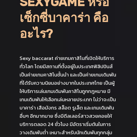
SEXYGAME หรือ
เซ็กซี่บาคาร่า คือ
อะไร?
Sexy baccarat ค่ายเกมคาสิโนที่เปิดให้บริการ
ทั่วโลก โดยมีสถานที่ตั้งอยู่ในประเทศฟิลิปปินส์
เป็นค่ายเกมคาสิโนชั้นนำ และเป็นค่ายเกมเดิมพัน
ที่ได้รับความนิยมอย่างมากในประเทศไทย เป็นผู้
ให้บริการเล่นเกมเดิมพันคาสิโนถูกกฎหมาย มี
เกมเดิมพันให้เลือกเล่นหลายประเภท ไม่ว่าจะเป็น
บาคาร่า เสือมังกร สล็อต รูเล็ต และเกมเดิมพัน
อื่นๆ อีกมากมาย ซึ่งมีดีลเลอร์สาวสวยคอยให้
บริการตลอด 24 ชั่วโมง มีอัตราเริ่มต้นในการ
วางเดิมพันต่ำ เหมาะสำหรับนักเดิมพันทุกกลุ่ม