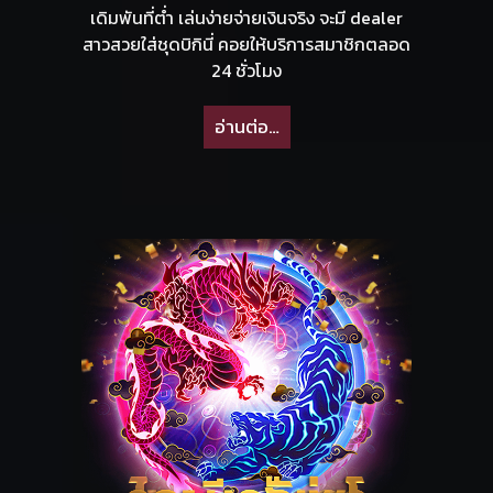
เดิมพันที่ต่ำ เล่นง่ายจ่ายเงินจริง จะมี dealer
สาวสวยใส่ชุดบิกินี่ คอยให้บริการสมาชิกตลอด
24 ชั่วโมง
อ่านต่อ…