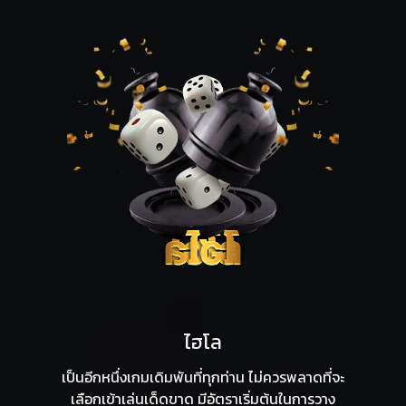
ไฮโล
เป็นอีกหนึ่งเกมเดิมพันที่ทุกท่าน ไม่ควรพลาดที่จะ
เลือกเข้าเล่นเด็ดขาด มีอัตราเริ่มต้นในการวาง