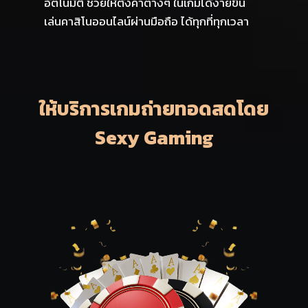
อัตโนมัติ ช่วยให้ตั้งค่าต่างๆ ในเกมได้ง่ายขึ้น
เล่นคาสิโนออนไลน์ผ่านมือถือ ได้ทุกที่ทุกเวลา
ให้บริการเกมถ่ายทอดสดโดย
Sexy Gaming