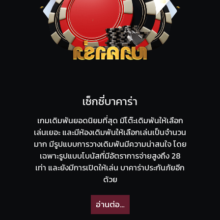
เซ็กซี่บาคาร่า
เกมเดิมพันยอดนิยมที่สุด มีโต๊ะเดิมพันให้เลือก
เล่นเยอะ และมีห้องเดิมพันให้เลือกเล่นเป็นจำนวน
มาก มีรูปแบบการวางเดิมพันมีความน่าสนใจ โดย
เฉพาะรูปแบบโบนัสที่มีอัตราการจ่ายสูงถึง 28
เท่า และยังมีการเปิดให้เล่น บาคาร่าประกันภัยอีก
ด้วย
อ่านต่อ…