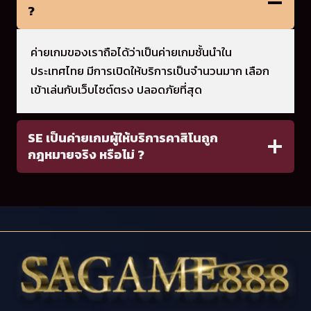
?
ค่ายเกมของเราถือได้ว่าเป็นค่ายเกมชั้นนำใน
ประเทศไทย มีการเปิดให้บริการเป็นจำนวนมาก เลือก
เข้าเล่นกับเว็บไซต์ตรง ปลอดภัยที่สุด
SE
เป็นค่ายเกมผู้ให้บริการคาสิโนถูก
กฎหมายจริง หรือไม่ ?