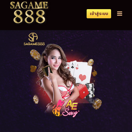
Skip
to
เข้าสู่ระบบ
content