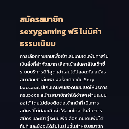
สมัครสมาชิก
sexygaming ฟรี ไม่มีค่า
ธรรมเนียม
การเลือกค่ายเกมเพื่อเข้าเล่นเกมเดิมพันคาสิโน
เป็นสิ่งที่สำคัญมาก เลือกเข้าเล่นคาสิโนเซ็กซี่
ระบบบริการดีที่สุด เข้าเล่นได้ปลอดภัย สมัคร
สมาชิกเข้าเล่นเพียงครั้งเดียวกับ Sexy
baccarat มีเกมเดิมพันยอดนิยมเปิดให้บริการ
ครบวงจร สมัครสมาชิกทำได้ง่ายๆ ผ่านระบบ
ออโต้ โดยไม่ต้องติดต่อเจ้าหน้าที่ เป็นการ
สมัครที่ไม่ต้องเสียค่าใช้จ่ายใดๆ ทั้งสิ้น การ
สมัคร และเข้าสู่ระบบเพื่อเลือกเกมเดิมพันได้
ทันที และยังจะได้รับโปรโมชั่นสำหรับสมาชิก