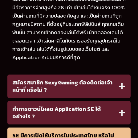
มีอัตราการจ่ายสูงถึง 28 เท่า เข้าเล่นได้เงินจริง 100%
เป็นค่ายเกมที่มีความปลอดภัยสูง และเป็นค่ายเกมที่ถูก
กฎหมายมีสถาน ที่ตั้งอยู่ที่ประเทศฟิลิปปินส์ ทุกเกมเดิม
พันนั้น สามารถเข้าทดลองเล่นได้ฟรี เข้าทดลองเล่นได้
ตลอดเวลา เข้าเล่นคาสิโนกับเรารองรับทุกอุปกรณ์ใน
การเข้าเล่น เล่นได้ทั้งในรูปแบบของเว็บไซต์ และ
Application ระบบบริการดีที่สุด
สมัครสมาชิก SexyGaming ต้องติดต่อเจ้า
หน้าที่ หรือไม่ ?
ทำการดาวน์โหลด Application
SE
ได้
อย่างไร ?
SE มีการเปิดให้บริการในประเทศไทย หรือไม่