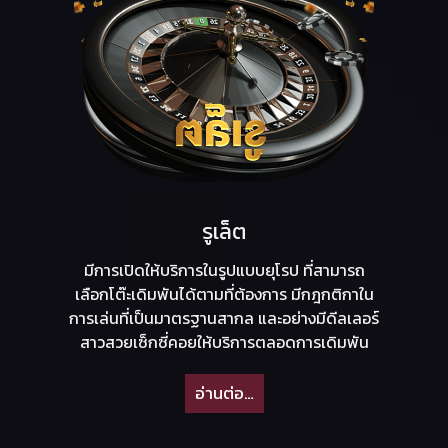
รูเล็ต
มีการเปิดให้บริการในรูปแบบยุโรป ที่สามารถ
เลือกโต๊ะเดิมพันได้ตามที่ต้องการ มีกฎกติกาใน
การเล่นที่เป็นมาตรฐานสากล และอย่างมีดีลเลอร์
สาวสวยเซ็กซี่คอยให้บริการตลอดการเดิมพัน
อ่านต่อ…