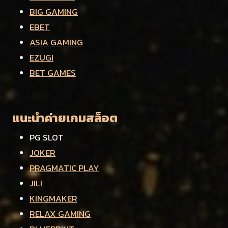
BIG GAMING
EBET
ASIA GAMING
EZUGI
BET GAMES
แนะนำค่ายเกมสล็อต
PG SLOT
JOKER
PRAGMATIC PLAY
JILI
KINGMAKER
RELAX GAMING