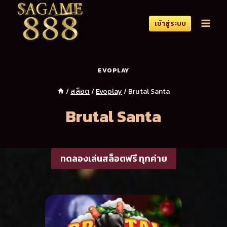
Skip
to
เข้าสู่ระบบ
content
EVOPLAY
/
สล็อต
/
Evoplay
/
Brutal Santa
Brutal Santa
ทดลองเล่นสล็อตฟรี ทุกค่าย