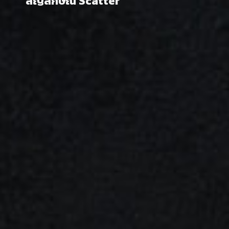
สัญลักษณ์ Scatter