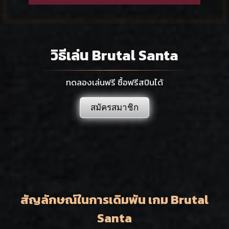
วิธีเล่น Brutal Santa
ทดลองเล่นฟรี ซื้อฟรีสปินได้
สมัครสมาชิก
สัญลักษณ์ในการเดิมพัน เกม Brutal
Santa