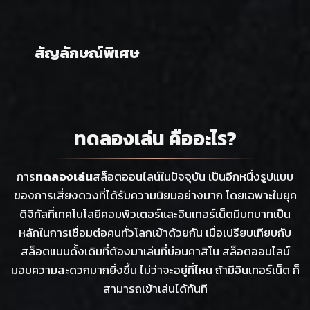
สัญลักษณ์พิเศษ
ทดลองเล่น คืออะไร?
การ
ทดลองเล่น
สล็อตออนไลน์ในปัจจุบัน เป็นอีกหนึ่งรูปแบบ
ของการเสี่ยงดวงที่ได้รับความนิยมอย่างมาก โดยเฉพาะในยุค
ดิจิทัลที่เทคโนโลยีคอมพิวเตอร์และอินเทอร์เน็ตมีบทบาทเป็น
หลักในการเชื่อมต่อคนทั่วโลกเข้าด้วยกัน เมื่อเปรียบเทียบกับ
สล็อตแบบดั้งเดิมที่ต้องมาเล่นที่บ่อนคาสิโน สล็อตออนไลน์
มอบความสะดวกมากยิ่งขึ้น ไม่ว่าจะอยู่ที่ไหน ถ้ามีอินเทอร์เน็ต ก็
สามารถเข้าเล่นได้ทันที