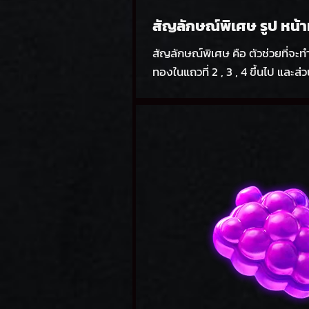
สัญลักษณ์พิเศษ รูป หน้า
สัญลักษณ์พิเศษ คือ ตัวช่วยที่จะท
ทองในแถวที่ 2 , 3 , 4 ขึ้นไป และส