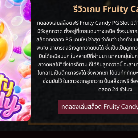
รีวิวเกม Fruity 
ทดลองเล่นสล็อตฟรี Fruity Candy PG Slot มีต
มีวังลูกกวาด ตั้งอยู่ที่ชายแดนทางเหนือ ซึ่งจะปร
สล็อตทดลอง PG เกมใหม่ล่าสุด ว่ากันว่า ช่างทำขนมที
พิเศษ สามารถสร้างลูกกวาดบินได้ ซึ่งเป็นเป็นลูกกว
บินได้เหมือนนก ในหลายปีที่ผ่านมา เขาหมกมุ่นในกา
กวาดผลไม้” ซึ่งใครก็ตาม ที่ได้กินลูกกวาดนี้ จะส
ในกลายเป็นตุ๊กตาจริงได้ ซึ่งพวกเขา ได้บันทึกทักษะ
ซ่อนมันไว้ ในเขาวงตกลูกกวาด ปั่นสล็อตฟรี ซื้
ตลอด 24 ชั่วโมง
ทดลองเล่นสล็อต Fruity Candy