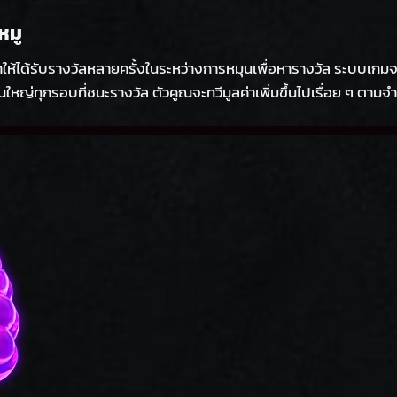
หมู
ำให้ได้รับรางวัลหลายครั้งในระหว่างการหมุนเพื่อหารางวัล ระบบเกมจะ
่วนใหญ่ทุกรอบที่ชนะรางวัล ตัวคูณจะทวีมูลค่าเพิ่มขึ้นไปเรื่อย ๆ ตาม