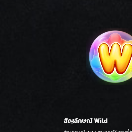
สัญลักษณ์ Wild