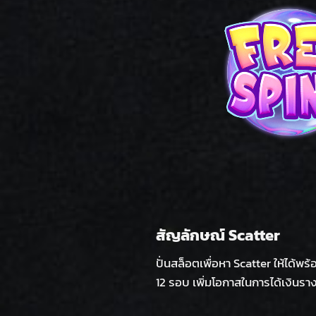
สัญลักษณ์ Scatter
ปั่นสล็อตเพื่อหา Scatter ให้ได้พ
12 รอบ เพิ่มโอกาสในการได้เงินร