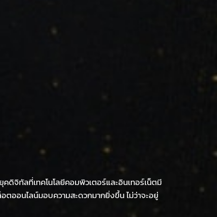
ดิจิทัลที่เทคโนโลยีคอมพิวเตอร์และอินเทอร์เน็ตมี
ล็อตออนไลน์มอบความสะดวกมากยิ่งขึ้น ไม่ว่าจะอยู่