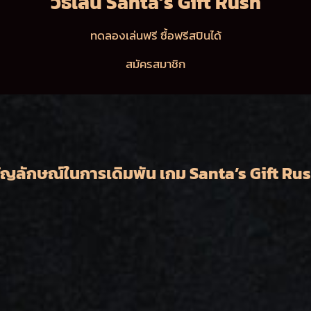
วิธีเล่น Santa’s Gift Rush
ทดลองเล่นฟรี ซื้อฟรีสปินได้
สมัครสมาชิก
ัญลักษณ์ในการเดิมพัน เกม Santa’s Gift Ru