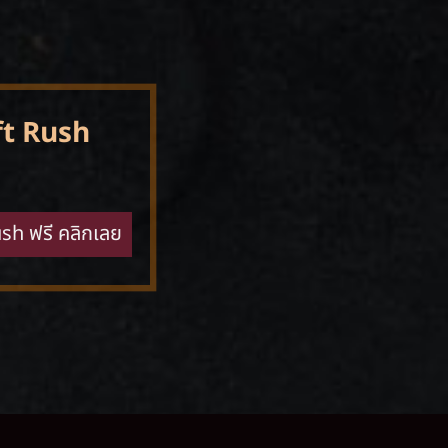
ift Rush
sh ฟรี คลิกเลย