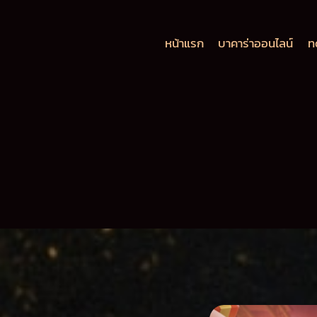
Skip
to
หน้าแรก
บาคาร่าออนไลน์
ท
content