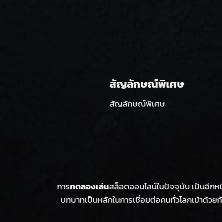
สัญลักษณ์พิเศษ
สัญลักษณ์พิเศษ
การ
ทดลองเล่น
สล็อตออนไลน์ในปัจจุบัน เป็นอีกหน
บทบาทเป็นหลักในการเชื่อมต่อคนทั่วโลกเข้าด้วยกั