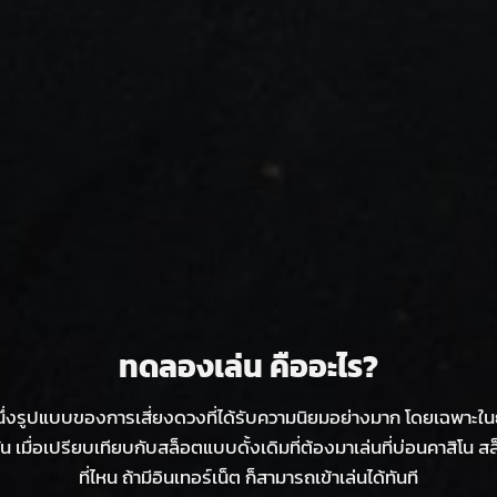
ทดลองเล่น คืออะไร?
ึ่งรูปแบบของการเสี่ยงดวงที่ได้รับความนิยมอย่างมาก โดยเฉพาะในยุค
น เมื่อเปรียบเทียบกับสล็อตแบบดั้งเดิมที่ต้องมาเล่นที่บ่อนคาสิโน ส
ที่ไหน ถ้ามีอินเทอร์เน็ต ก็สามารถเข้าเล่นได้ทันที