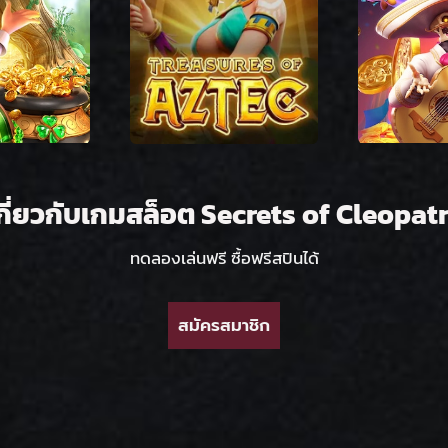
กี่ยวกับเกมสล็อต Secrets of Cleopat
ทดลองเล่นฟรี ซื้อฟรีสปินได้
สมัครสมาชิก