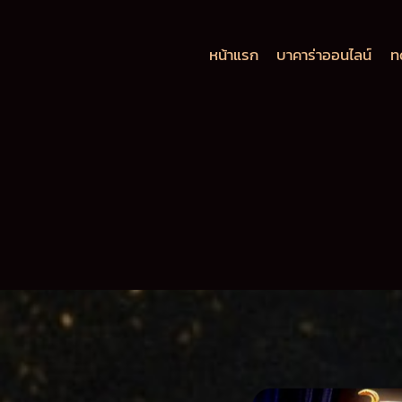
Skip
to
หน้าแรก
บาคาร่าออนไลน์
ท
content