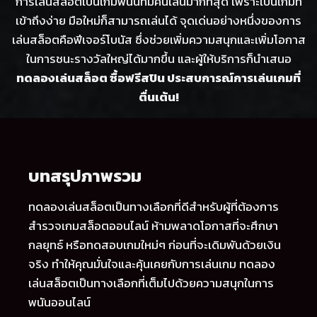
การเล่นสล็อตเป็นเกมพนันที่มีคนเล่นมากที่สุด เพราะเป็นเกมที่
เข้าถึงง่าย มือใหม่ก็สามารถเล่นได้ จุดเด่นอย่างหนึ่งของการ
เล่นสล็อตคือฟีเจอร์โบนัส ซึ่งช่วยเพิ่มความสนุกและเพิ่มโอกาส
ในการชนะรางวัลใหญ่ได้มากขึ้น และผู้ให้บริการก็นำเสนอ
ทดลองเล่นสล็อต ซื้อฟรีสปิน ประสบการณ์การเล่นเกมที่
ตื่นเต้น!
บทสรุปภาพรวม
ทดลองเล่นสล็อตเป็นทางเลือกที่ดีสำหรับผู้ที่ต้องการ
สำรวจเกมสล็อตออนไลน์ ห้ามพลาดโอกาสที่จะศึกษา
กลยุทธ์ หรือทดสอบเกมใหม่ๆ ก่อนที่จะเดิมพันด้วยเงิน
จริง ทำให้คุณมั่นใจและคุ้นเคยกับการเล่นเกม ทดลอง
เล่นสล็อตเป็นทางเลือกที่เต็มไปด้วยความสนุกในการ
พนันออนไลน์