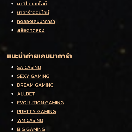
คาสิโนออนไลน์
บาคาร่าออนไลน์
ทดลองเล่นบาคาร่า
สล็อตทดลอง
แนะนำค่ายเกมบาคาร่า
SA CASINO
SEXY GAMING
DREAM GAMING
ALLBET
EVOLUTION GAMING
PRETTY GAMING
WM CASINO
BIG GAMING