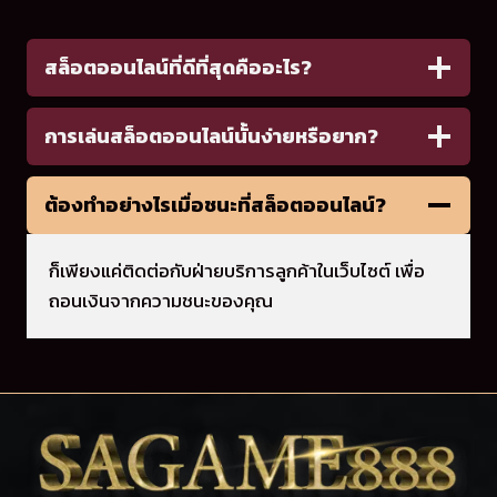
สล็อตออนไลน์ที่ดีที่สุดคืออะไร?
การเล่นสล็อตออนไลน์นั้นง่ายหรือยาก?
ต้องทำอย่างไรเมื่อชนะที่สล็อตออนไลน์?
ก็เพียงแค่ติดต่อกับฝ่ายบริการลูกค้าในเว็บไซต์ เพื่อ
ถอนเงินจากความชนะของคุณ