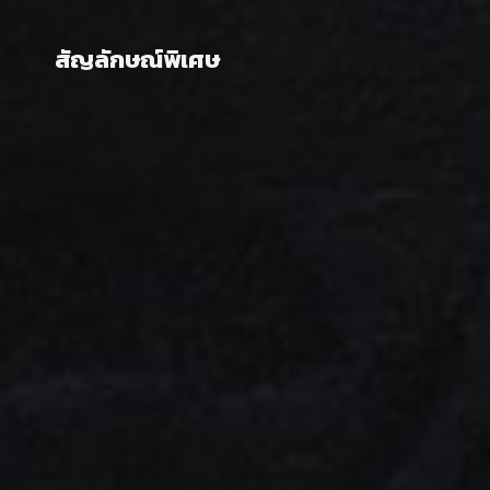
สัญลักษณ์พิเศษ