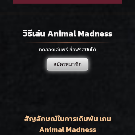
วิธีเล่น Animal Madness
ทดลองเล่นฟรี ซื้อฟรีสปินได้
สมัครสมาชิก
สัญลักษณ์ในการเดิมพัน เกม
Animal Madness