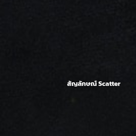
สัญลักษณ์ Scatter