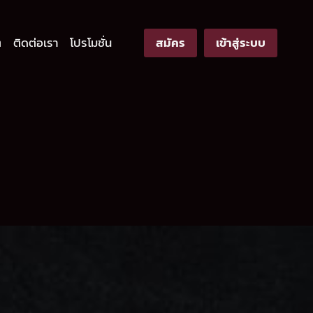
ต
ติดต่อเรา
โปรโมชั่น
สมัคร
เข้าสู่ระบบ