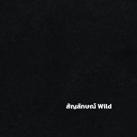
สัญลักษณ์ Wild