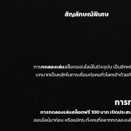
สัญลักษณ์พิเศษ
การ
ทดลองเล่น
สล็อตออนไลน์ในปัจจุบัน เป็นอีกหน
บทบาทเป็นหลักในการเชื่อมต่อคนทั่วโลกเข้าด้วยกั
การท
การทดลองเล่นสล็อตฟรี 100 บาท เปิดประสบก
ออนไลน์มาก่อน หรือแม้กระทั่งคนที่อยากทดลองเล่