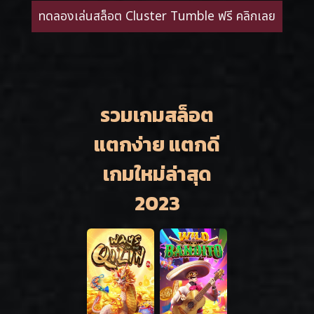
ทดลองเล่นสล็อต Cluster Tumble ฟรี คลิกเลย
รวมเกมสล็อต
แตกง่าย แตกดี
เกมใหม่ล่าสุด
2023