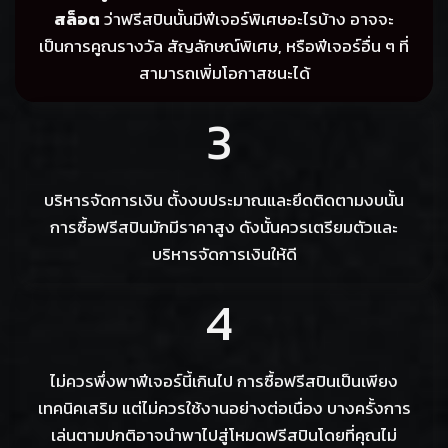
สล็อต
ว่าฟรีสปินนั้นมีฟีเจอร์พิเศษอะไรบ้าง อาจจะ
เป็นการคูณรางวัล สัญลักษณ์พิเศษ, หรือฟีเจอร์อื่น ๆ ที่
สามารถเพิ่มโอกาสชนะได้
3
บริหารจัดการเงิน ตั้งงบประมาณและยึดติดตามงบนั้น
การซื้อฟรีสปินมักมีราคาสูง ดังนั้นควรเตรียมตัวและ
บริหารจัดการเงินให้ดี
4
ไม่ควรพึ่งพาฟีเจอร์นี้เกินไป การซื้อฟรีสปินเป็นเพียง
เทคนิคเสริม แต่ไม่ควรใช้งานอย่างต่อเนื่อง บางครั้งการ
เล่นตามปกติอาจนำพาไปสู่โหมดฟรีสปินโดยที่คุณไม่