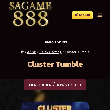
Skip
to
เข้าสู่ระบบ
content
RELAX GAMING
/
สล็อต
/
Relax Gaming
/
Cluster Tumble
Cluster Tumble
ทดลองเล่นสล็อตฟรี ทุกค่าย