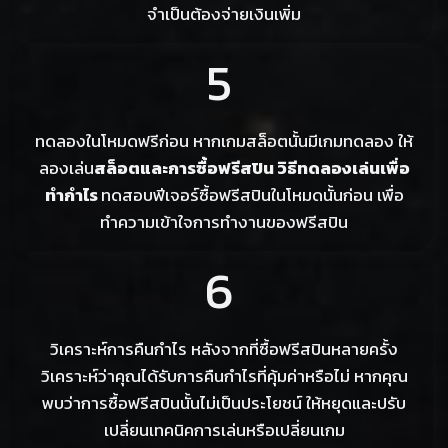
จำเป็นต้องจ่ายเงินเพิ่ม
5
ทดลองในโหมดฟรีก่อน หากเกมสล็อตนั้นมีเกมทดลอง ให้
ลองเล่น
สล็อตและการซื้อฟรีสปิน วิธีทดลองเล่นเพื่อ
ทำกำไร
ทดสอบฟีเจอร์ซื้อฟรีสปินในโหมดนั้นก่อน เพื่อ
ทำความเข้าใจการทำงานของฟรีสปิน
6
วิเคราะห์การคืนกำไร หลังจากที่ซื้อฟรีสปินหลายครั้ง
วิเคราะห์ว่าคุณได้รับการคืนกำไรที่คุ้มค่าหรือไม่ หากคุณ
พบว่าการซื้อฟรีสปินนั้นไม่เป็นประโยชน์ ให้หยุดและปรับ
เปลี่ยนเทคนิคการเล่นหรือเปลี่ยนเกม