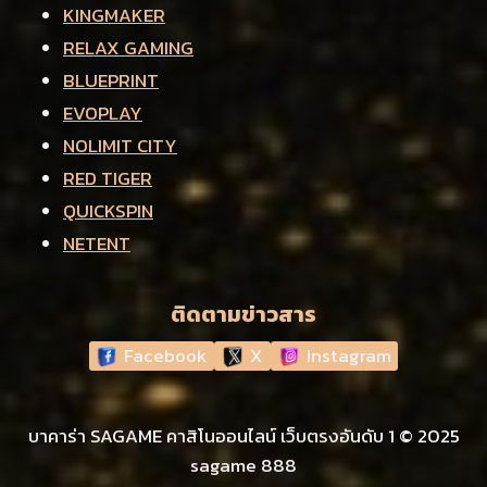
KINGMAKER
RELAX GAMING
BLUEPRINT
EVOPLAY
NOLIMIT CITY
RED TIGER
QUICKSPIN
NETENT
ติดตามข่าวสาร
Facebook
X
Instagram
บาคาร่า SAGAME คาสิโนออนไลน์ เว็บตรงอันดับ 1 © 2025
sagame 888