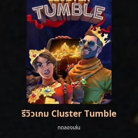
รีวิวเกม Cluster Tumble
ทดลองเล่น