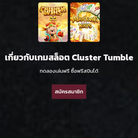
เกี่ยวกับเกมสล็อต Cluster Tumble
ทดลองเล่นฟรี ซื้อฟรีสปินได้
สมัครสมาชิก