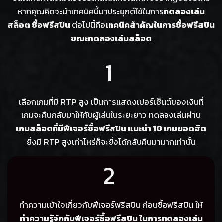
หากคุณคิดจะนำเทคนิคนี้มาประยุกต์ใช้ในการ
ทดลองเล่น
สล็อต ซื้อฟรีสปิน
ต่อไปนี้คือ
เทคนิคสำคัญในการซื้อฟรีสปิน
ขณะทดลองเล่นสล็อต
1
เลือกเกมที่มี RTP สูง เป็นการแสดงเปอร์เซ็นต์ของเงินที่
เกมจะคืนกลับมาให้กับผู้เล่นในระยะยาว ทดลองเล่นผ่าน
เกมสล็อตที่มีฟีเจอร์ซื้อฟรีสปิน แนะนำ 10 เกมยอดฮิต
ยิ่งมี RTP สูงเท่าไหร่ก็จะยิ่งได้กลับคืนมามากเท่านั้น
2
ทำความเข้าใจเกี่ยวกับฟีเจอร์ฟรีสปิน ก่อนซื้อฟรีสปิน ให้
ทำความรู้จักกับฟีเจอร์ซื้อฟรีสปิน ในการทดลองเล่น