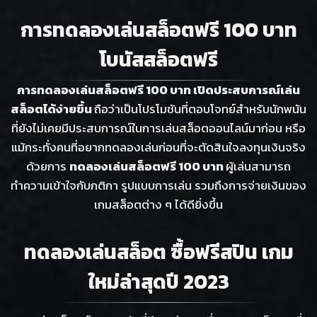
การทดลองเล่นสล็อตฟรี 100 บาท
โบนัสสล็อตฟรี
การทดลองเล่นสล็อตฟรี 100 บาท เปิดประสบการณ์เล่น
สล็อตได้ง่ายขึ้น
ถือว่าเป็นโปรโมชันที่ตอบโจทย์สำหรับนักพนัน
ที่ยังไม่เคยมีประสบการณ์ในการเล่นสล็อตออนไลน์มาก่อน หรือ
แม้กระทั่งคนที่อยากทดลองเล่นก่อนที่จะตัดสินใจลงทุนเงินจริง
ด้วยการ
ทดลองเล่นสล็อตฟรี 100 บาท
ผู้เล่นสามารถ
ทำความเข้าใจกับกติกา รูปแบบการเล่น รวมถึงการจ่ายเงินของ
เกมสล็อตต่าง ๆ ได้ดียิ่งขึ้น
ทดลองเล่นสล็อต ซื้อฟรีสปิน
เกม
ใหม่ล่าสุดปี 2023