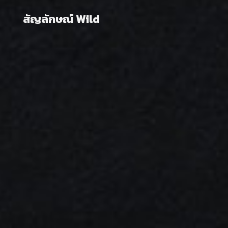
สัญลักษณ์ Wild