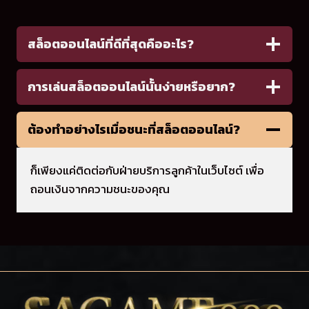
สล็อตออนไลน์ที่ดีที่สุดคืออะไร?
การเล่นสล็อตออนไลน์นั้นง่ายหรือยาก?
ต้องทำอย่างไรเมื่อชนะที่สล็อตออนไลน์?
ก็เพียงแค่ติดต่อกับฝ่ายบริการลูกค้าในเว็บไซต์ เพื่อ
ถอนเงินจากความชนะของคุณ