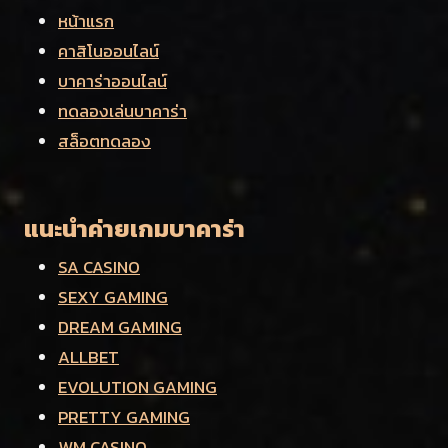
หน้าแรก
คาสิโนออนไลน์
บาคาร่าออนไลน์
ทดลองเล่นบาคาร่า
สล็อตทดลอง
แนะนำค่ายเกมบาคาร่า
SA CASINO
SEXY GAMING
DREAM GAMING
ALLBET
EVOLUTION GAMING
PRETTY GAMING
WM CASINO