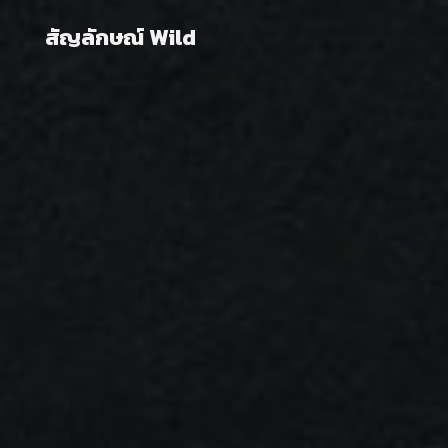
สัญลักษณ์ Wild