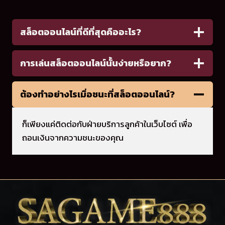
สล็อตออนไลน์ที่ดีที่สุดคืออะไร?
การเล่นสล็อตออนไลน์นั้นง่ายหรือยาก?
ต้องทำอย่างไรเมื่อชนะที่สล็อตออนไลน์?
ก็เพียงแค่ติดต่อกับฝ่ายบริการลูกค้าในเว็บไซต์ เพื่อ
ถอนเงินจากความชนะของคุณ