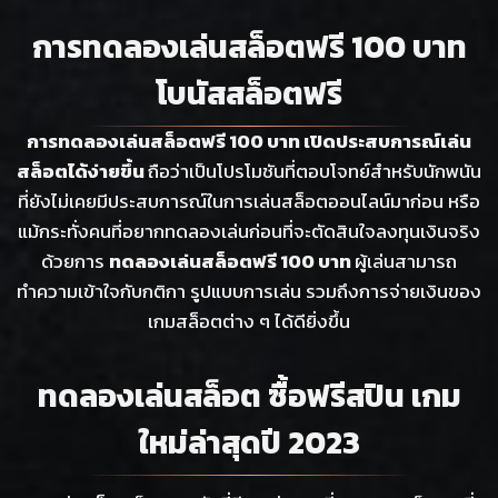
การทดลองเล่นสล็อตฟรี 100 บาท
โบนัสสล็อตฟรี
การทดลองเล่นสล็อตฟรี 100 บาท เปิดประสบการณ์เล่น
สล็อตได้ง่ายขึ้น
ถือว่าเป็นโปรโมชันที่ตอบโจทย์สำหรับนักพนัน
ที่ยังไม่เคยมีประสบการณ์ในการเล่นสล็อตออนไลน์มาก่อน หรือ
แม้กระทั่งคนที่อยากทดลองเล่นก่อนที่จะตัดสินใจลงทุนเงินจริง
ด้วยการ
ทดลองเล่นสล็อตฟรี 100 บาท
ผู้เล่นสามารถ
ทำความเข้าใจกับกติกา รูปแบบการเล่น รวมถึงการจ่ายเงินของ
เกมสล็อตต่าง ๆ ได้ดียิ่งขึ้น
ทดลองเล่นสล็อต ซื้อฟรีสปิน
เกม
ใหม่ล่าสุดปี 2023