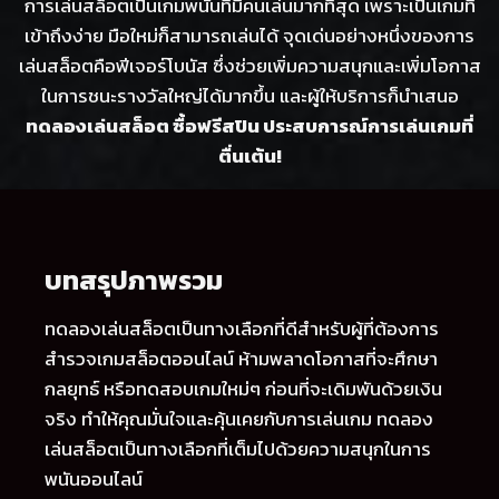
การเล่นสล็อตเป็นเกมพนันที่มีคนเล่นมากที่สุด เพราะเป็นเกมที่
เข้าถึงง่าย มือใหม่ก็สามารถเล่นได้ จุดเด่นอย่างหนึ่งของการ
เล่นสล็อตคือฟีเจอร์โบนัส ซึ่งช่วยเพิ่มความสนุกและเพิ่มโอกาส
ในการชนะรางวัลใหญ่ได้มากขึ้น และผู้ให้บริการก็นำเสนอ
ทดลองเล่นสล็อต ซื้อฟรีสปิน ประสบการณ์การเล่นเกมที่
ตื่นเต้น!
บทสรุปภาพรวม
ทดลองเล่นสล็อตเป็นทางเลือกที่ดีสำหรับผู้ที่ต้องการ
สำรวจเกมสล็อตออนไลน์ ห้ามพลาดโอกาสที่จะศึกษา
กลยุทธ์ หรือทดสอบเกมใหม่ๆ ก่อนที่จะเดิมพันด้วยเงิน
จริง ทำให้คุณมั่นใจและคุ้นเคยกับการเล่นเกม ทดลอง
เล่นสล็อตเป็นทางเลือกที่เต็มไปด้วยความสนุกในการ
พนันออนไลน์