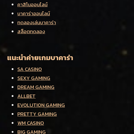
คาสิโนออนไลน์
บาคาร่าออนไลน์
ทดลองเล่นบาคาร่า
สล็อตทดลอง
แนะนำค่ายเกมบาคาร่า
SA CASINO
SEXY GAMING
DREAM GAMING
ALLBET
EVOLUTION GAMING
PRETTY GAMING
WM CASINO
BIG GAMING